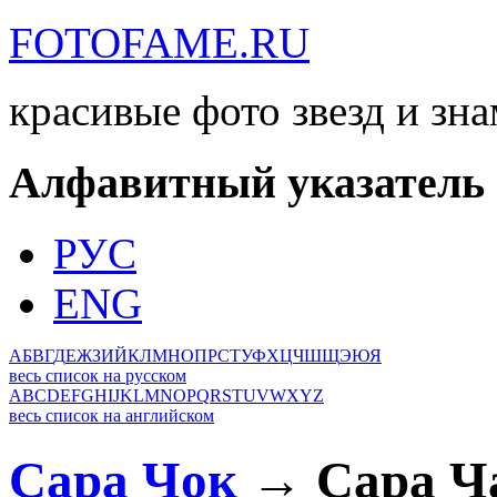
FOTOFAME.RU
красивые фото звезд и зн
Алфавитный указатель
РУС
ENG
А
Б
В
Г
Д
Е
Ж
З
И
Й
К
Л
М
Н
О
П
Р
С
Т
У
Ф
Х
Ц
Ч
Ш
Щ
Э
Ю
Я
весь список на русском
A
B
C
D
E
F
G
H
I
J
K
L
M
N
O
P
Q
R
S
T
U
V
W
X
Y
Z
весь список на английском
Сара Чок
→ Сара Ч