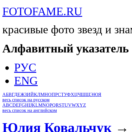
FOTOFAME.RU
красивые фото звезд и зн
Алфавитный указатель
РУС
ENG
А
Б
В
Г
Д
Е
Ж
З
И
Й
К
Л
М
Н
О
П
Р
С
Т
У
Ф
Х
Ц
Ч
Ш
Щ
Э
Ю
Я
весь список на русском
A
B
C
D
E
F
G
H
I
J
K
L
M
N
O
P
Q
R
S
T
U
V
W
X
Y
Z
весь список на английском
Юлия Ковальчук
→ 