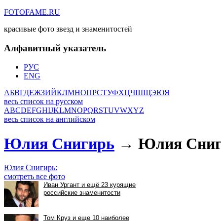
FOTOFAME.RU
красивые фото звезд и знаменитостей
Алфавитный указатель
РУС
ENG
А
Б
В
Г
Д
Е
Ж
З
И
Й
К
Л
М
Н
О
П
Р
С
Т
У
Ф
Х
Ц
Ч
Ш
Щ
Э
Ю
Я
весь список на русском
A
B
C
D
E
F
G
H
I
J
K
L
M
N
O
P
Q
R
S
T
U
V
W
X
Y
Z
весь список на английском
Юлия Снигирь
→ Юлия Сниг
Юлия Снигирь:
смотреть все фото