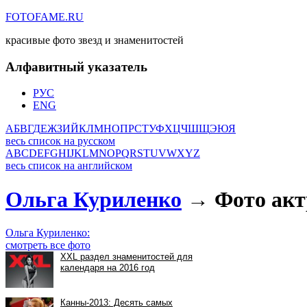
FOTOFAME.RU
красивые фото звезд и знаменитостей
Алфавитный указатель
РУС
ENG
А
Б
В
Г
Д
Е
Ж
З
И
Й
К
Л
М
Н
О
П
Р
С
Т
У
Ф
Х
Ц
Ч
Ш
Щ
Э
Ю
Я
весь список на русском
A
B
C
D
E
F
G
H
I
J
K
L
M
N
O
P
Q
R
S
T
U
V
W
X
Y
Z
весь список на английском
Ольга Куриленко
→ Фото акт
Ольга Куриленко:
смотреть все фото