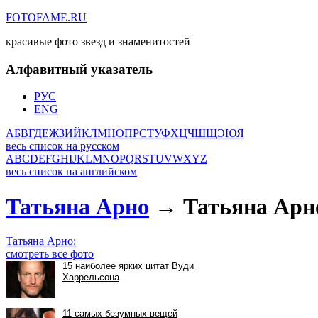
FOTOFAME.RU
красивые фото звезд и знаменитостей
Алфавитный указатель
РУС
ENG
А
Б
В
Г
Д
Е
Ж
З
И
Й
К
Л
М
Н
О
П
Р
С
Т
У
Ф
Х
Ц
Ч
Ш
Щ
Э
Ю
Я
весь список на русском
A
B
C
D
E
F
G
H
I
J
K
L
M
N
O
P
Q
R
S
T
U
V
W
X
Y
Z
весь список на английском
Татьяна Арно
→ Татьяна Арн
Татьяна Арно:
смотреть все фото