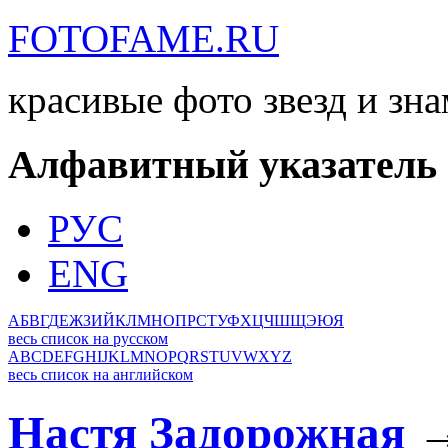
FOTOFAME.RU
красивые фото звезд и зн
Алфавитный указатель
РУС
ENG
А
Б
В
Г
Д
Е
Ж
З
И
Й
К
Л
М
Н
О
П
Р
С
Т
У
Ф
Х
Ц
Ч
Ш
Щ
Э
Ю
Я
весь список на русском
A
B
C
D
E
F
G
H
I
J
K
L
M
N
O
P
Q
R
S
T
U
V
W
X
Y
Z
весь список на английском
Настя Задорожная
→