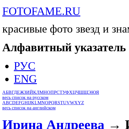
FOTOFAME.RU
красивые фото звезд и зн
Алфавитный указатель
РУС
ENG
А
Б
В
Г
Д
Е
Ж
З
И
Й
К
Л
М
Н
О
П
Р
С
Т
У
Ф
Х
Ц
Ч
Ш
Щ
Э
Ю
Я
весь список на русском
A
B
C
D
E
F
G
H
I
J
K
L
M
N
O
P
Q
R
S
T
U
V
W
X
Y
Z
весь список на английском
Ирина Андреева
→ И