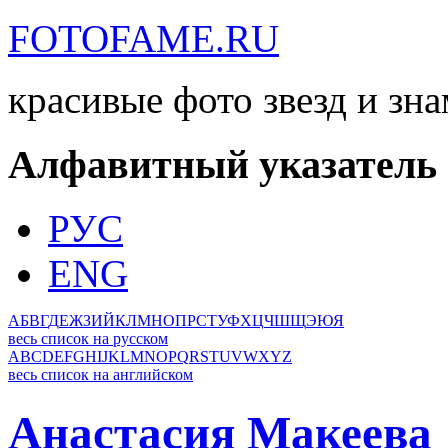
FOTOFAME.RU
красивые фото звезд и зн
Алфавитный указатель
РУС
ENG
А
Б
В
Г
Д
Е
Ж
З
И
Й
К
Л
М
Н
О
П
Р
С
Т
У
Ф
Х
Ц
Ч
Ш
Щ
Э
Ю
Я
весь список на русском
A
B
C
D
E
F
G
H
I
J
K
L
M
N
O
P
Q
R
S
T
U
V
W
X
Y
Z
весь список на английском
Анастасия Макеева