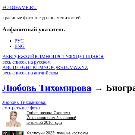
FOTOFAME.RU
красивые фото звезд и знаменитостей
Алфавитный указатель
РУС
ENG
А
Б
В
Г
Д
Е
Ж
З
И
Й
К
Л
М
Н
О
П
Р
С
Т
У
Ф
Х
Ц
Ч
Ш
Щ
Э
Ю
Я
весь список на русском
A
B
C
D
E
F
G
H
I
J
K
L
M
N
O
P
Q
R
S
T
U
V
W
X
Y
Z
весь список на английском
Любовь Тихомирова
→ Биогра
Любовь Тихомирова:
смотреть все фото