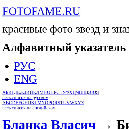
FOTOFAME.RU
красивые фото звезд и зн
Алфавитный указатель
РУС
ENG
А
Б
В
Г
Д
Е
Ж
З
И
Й
К
Л
М
Н
О
П
Р
С
Т
У
Ф
Х
Ц
Ч
Ш
Щ
Э
Ю
Я
весь список на русском
A
B
C
D
E
F
G
H
I
J
K
L
M
N
O
P
Q
R
S
T
U
V
W
X
Y
Z
весь список на английском
Бланка Власич
→ Би