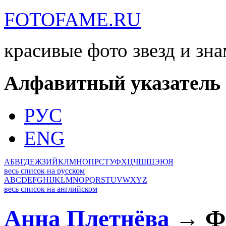
FOTOFAME.RU
красивые фото звезд и зн
Алфавитный указатель
РУС
ENG
А
Б
В
Г
Д
Е
Ж
З
И
Й
К
Л
М
Н
О
П
Р
С
Т
У
Ф
Х
Ц
Ч
Ш
Щ
Э
Ю
Я
весь список на русском
A
B
C
D
E
F
G
H
I
J
K
L
M
N
O
P
Q
R
S
T
U
V
W
X
Y
Z
весь список на английском
Анна Плетнёва
→ Фо