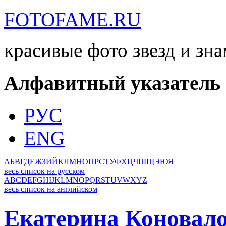
FOTOFAME.RU
красивые фото звезд и зн
Алфавитный указатель
РУС
ENG
А
Б
В
Г
Д
Е
Ж
З
И
Й
К
Л
М
Н
О
П
Р
С
Т
У
Ф
Х
Ц
Ч
Ш
Щ
Э
Ю
Я
весь список на русском
A
B
C
D
E
F
G
H
I
J
K
L
M
N
O
P
Q
R
S
T
U
V
W
X
Y
Z
весь список на английском
Екатерина Коновал