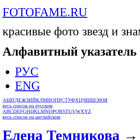
FOTOFAME.RU
красивые фото звезд и зн
Алфавитный указатель
РУС
ENG
А
Б
В
Г
Д
Е
Ж
З
И
Й
К
Л
М
Н
О
П
Р
С
Т
У
Ф
Х
Ц
Ч
Ш
Щ
Э
Ю
Я
весь список на русском
A
B
C
D
E
F
G
H
I
J
K
L
M
N
O
P
Q
R
S
T
U
V
W
X
Y
Z
весь список на английском
Елена Темникова
→ 