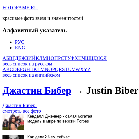
FOTOFAME.RU
красивые фото звезд и знаменитостей
Алфавитный указатель
РУС
ENG
А
Б
В
Г
Д
Е
Ж
З
И
Й
К
Л
М
Н
О
П
Р
С
Т
У
Ф
Х
Ц
Ч
Ш
Щ
Э
Ю
Я
весь список на русском
A
B
C
D
E
F
G
H
I
J
K
L
M
N
O
P
Q
R
S
T
U
V
W
X
Y
Z
весь список на английском
Джастин Бибер
→ Justin Biber
Джастин Бибер:
смотреть все фото