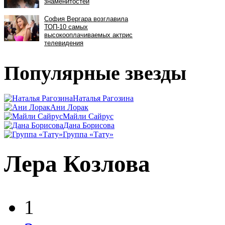
Популярные звезды
Наталья Рагозина
Ани Лорак
Майли Сайрус
Дана Борисова
Группа «Тату»
Лера Козлова
1