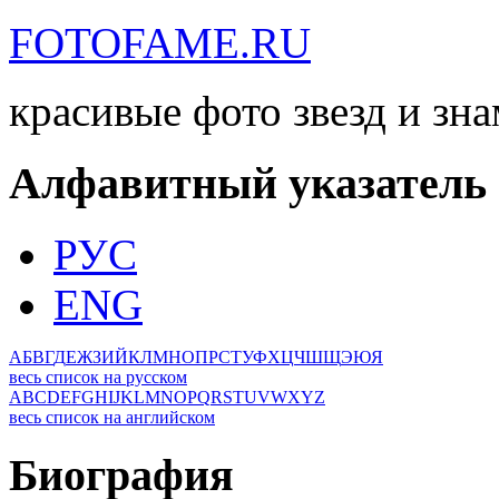
FOTOFAME.RU
красивые фото звезд и зн
Алфавитный указатель
РУС
ENG
А
Б
В
Г
Д
Е
Ж
З
И
Й
К
Л
М
Н
О
П
Р
С
Т
У
Ф
Х
Ц
Ч
Ш
Щ
Э
Ю
Я
весь список на русском
A
B
C
D
E
F
G
H
I
J
K
L
M
N
O
P
Q
R
S
T
U
V
W
X
Y
Z
весь список на английском
Биография