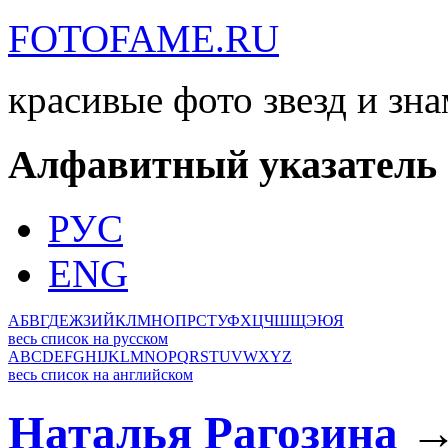
FOTOFAME.RU
красивые фото звезд и зн
Алфавитный указатель
РУС
ENG
А
Б
В
Г
Д
Е
Ж
З
И
Й
К
Л
М
Н
О
П
Р
С
Т
У
Ф
Х
Ц
Ч
Ш
Щ
Э
Ю
Я
весь список на русском
A
B
C
D
E
F
G
H
I
J
K
L
M
N
O
P
Q
R
S
T
U
V
W
X
Y
Z
весь список на английском
Наталья Рагозина
→