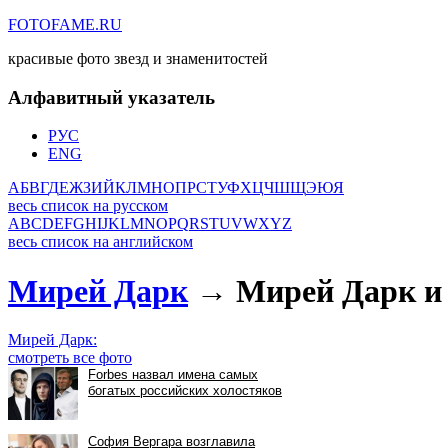
FOTOFAME.RU
красивые фото звезд и знаменитостей
Алфавитный указатель
РУС
ENG
А
Б
В
Г
Д
Е
Ж
З
И
Й
К
Л
М
Н
О
П
Р
С
Т
У
Ф
Х
Ц
Ч
Ш
Щ
Э
Ю
Я
весь список на русском
A
B
C
D
E
F
G
H
I
J
K
L
M
N
O
P
Q
R
S
T
U
V
W
X
Y
Z
весь список на английском
Мирей Дарк
→ Мирей Дарк и 
Мирей Дарк:
смотреть все фото