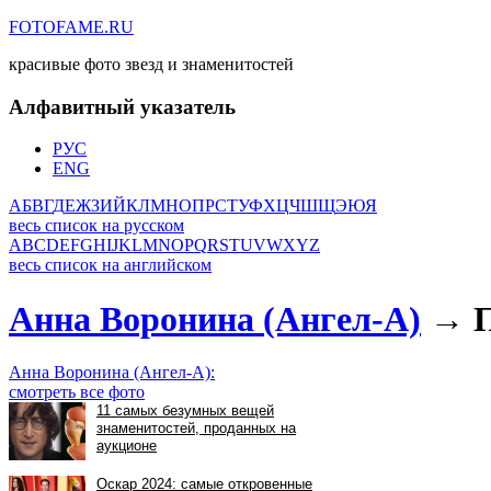
FOTOFAME.RU
красивые фото звезд и знаменитостей
Алфавитный указатель
РУС
ENG
А
Б
В
Г
Д
Е
Ж
З
И
Й
К
Л
М
Н
О
П
Р
С
Т
У
Ф
Х
Ц
Ч
Ш
Щ
Э
Ю
Я
весь список на русском
A
B
C
D
E
F
G
H
I
J
K
L
M
N
O
P
Q
R
S
T
U
V
W
X
Y
Z
весь список на английском
Анна Воронина (Ангел-А)
→ П
Анна Воронина (Ангел-А):
смотреть все фото