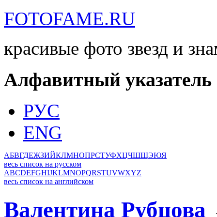
FOTOFAME.RU
красивые фото звезд и зн
Алфавитный указатель
РУС
ENG
А
Б
В
Г
Д
Е
Ж
З
И
Й
К
Л
М
Н
О
П
Р
С
Т
У
Ф
Х
Ц
Ч
Ш
Щ
Э
Ю
Я
весь список на русском
A
B
C
D
E
F
G
H
I
J
K
L
M
N
O
P
Q
R
S
T
U
V
W
X
Y
Z
весь список на английском
Валентина Рубцова