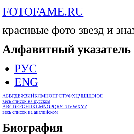
FOTOFAME.RU
красивые фото звезд и зн
Алфавитный указатель
РУС
ENG
А
Б
В
Г
Д
Е
Ж
З
И
Й
К
Л
М
Н
О
П
Р
С
Т
У
Ф
Х
Ц
Ч
Ш
Щ
Э
Ю
Я
весь список на русском
A
B
C
D
E
F
G
H
I
J
K
L
M
N
O
P
Q
R
S
T
U
V
W
X
Y
Z
весь список на английском
Биография