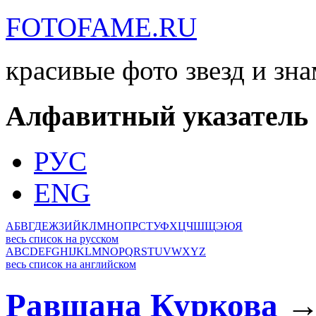
FOTOFAME.RU
красивые фото звезд и зн
Алфавитный указатель
РУС
ENG
А
Б
В
Г
Д
Е
Ж
З
И
Й
К
Л
М
Н
О
П
Р
С
Т
У
Ф
Х
Ц
Ч
Ш
Щ
Э
Ю
Я
весь список на русском
A
B
C
D
E
F
G
H
I
J
K
L
M
N
O
P
Q
R
S
T
U
V
W
X
Y
Z
весь список на английском
Равшана Куркова
→