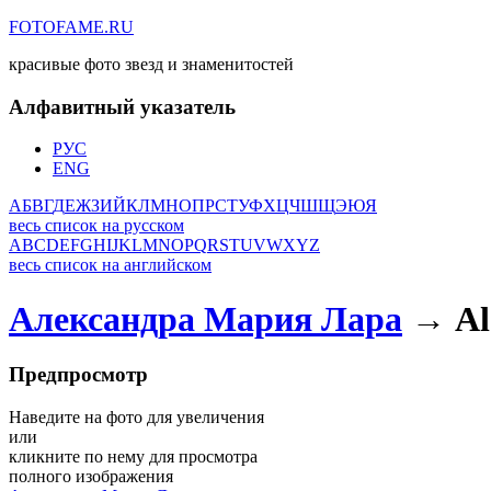
FOTOFAME.RU
красивые фото звезд и знаменитостей
Алфавитный указатель
РУС
ENG
А
Б
В
Г
Д
Е
Ж
З
И
Й
К
Л
М
Н
О
П
Р
С
Т
У
Ф
Х
Ц
Ч
Ш
Щ
Э
Ю
Я
весь список на русском
A
B
C
D
E
F
G
H
I
J
K
L
M
N
O
P
Q
R
S
T
U
V
W
X
Y
Z
весь список на английском
Александра Мария Лара
→ Al
Предпросмотр
Наведите на фото для увеличения
или
кликните по нему для просмотра
полного изображения