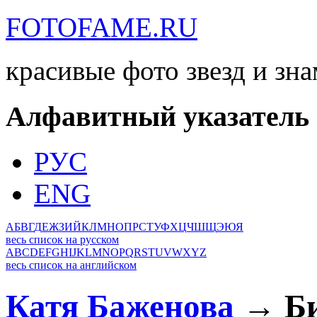
FOTOFAME.RU
красивые фото звезд и зн
Алфавитный указатель
РУС
ENG
А
Б
В
Г
Д
Е
Ж
З
И
Й
К
Л
М
Н
О
П
Р
С
Т
У
Ф
Х
Ц
Ч
Ш
Щ
Э
Ю
Я
весь список на русском
A
B
C
D
E
F
G
H
I
J
K
L
M
N
O
P
Q
R
S
T
U
V
W
X
Y
Z
весь список на английском
Катя Баженова
→ Би