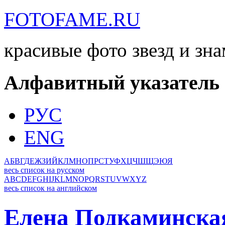
FOTOFAME.RU
красивые фото звезд и зн
Алфавитный указатель
РУС
ENG
А
Б
В
Г
Д
Е
Ж
З
И
Й
К
Л
М
Н
О
П
Р
С
Т
У
Ф
Х
Ц
Ч
Ш
Щ
Э
Ю
Я
весь список на русском
A
B
C
D
E
F
G
H
I
J
K
L
M
N
O
P
Q
R
S
T
U
V
W
X
Y
Z
весь список на английском
Елена Подкаминска