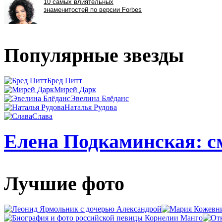
Популярные звезды
Бред Питт
Мирей Дарк
Эвелина Блёданс
Наталья Рудова
Слава
Елена Подкаминская: см
Лучшие фото