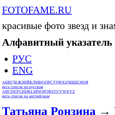
FOTOFAME.RU
красивые фото звезд и зн
Алфавитный указатель
РУС
ENG
А
Б
В
Г
Д
Е
Ж
З
И
Й
К
Л
М
Н
О
П
Р
С
Т
У
Ф
Х
Ц
Ч
Ш
Щ
Э
Ю
Я
весь список на русском
A
B
C
D
E
F
G
H
I
J
K
L
M
N
O
P
Q
R
S
T
U
V
W
X
Y
Z
весь список на английском
Татьяна Ронзина
→ 