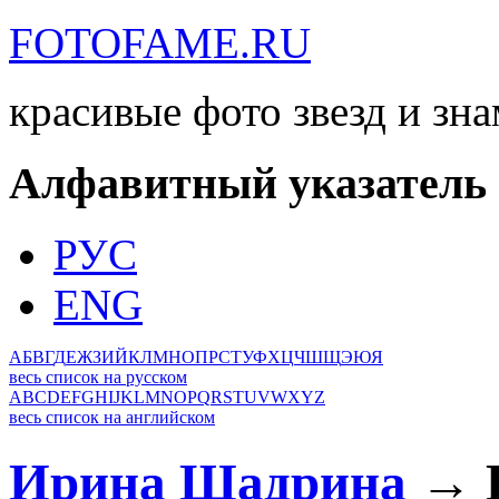
FOTOFAME.RU
красивые фото звезд и зн
Алфавитный указатель
РУС
ENG
А
Б
В
Г
Д
Е
Ж
З
И
Й
К
Л
М
Н
О
П
Р
С
Т
У
Ф
Х
Ц
Ч
Ш
Щ
Э
Ю
Я
весь список на русском
A
B
C
D
E
F
G
H
I
J
K
L
M
N
O
P
Q
R
S
T
U
V
W
X
Y
Z
весь список на английском
Ирина Шадрина
→ Б