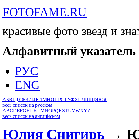
FOTOFAME.RU
красивые фото звезд и зн
Алфавитный указатель
РУС
ENG
А
Б
В
Г
Д
Е
Ж
З
И
Й
К
Л
М
Н
О
П
Р
С
Т
У
Ф
Х
Ц
Ч
Ш
Щ
Э
Ю
Я
весь список на русском
A
B
C
D
E
F
G
H
I
J
K
L
M
N
O
P
Q
R
S
T
U
V
W
X
Y
Z
весь список на английском
Юлия Снигирь
→ Ю