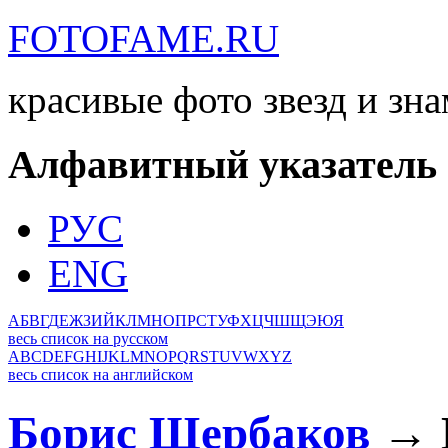
FOTOFAME.RU
красивые фото звезд и зн
Алфавитный указатель
РУС
ENG
А
Б
В
Г
Д
Е
Ж
З
И
Й
К
Л
М
Н
О
П
Р
С
Т
У
Ф
Х
Ц
Ч
Ш
Щ
Э
Ю
Я
весь список на русском
A
B
C
D
E
F
G
H
I
J
K
L
M
N
O
P
Q
R
S
T
U
V
W
X
Y
Z
весь список на английском
Борис Щербаков
→ Б