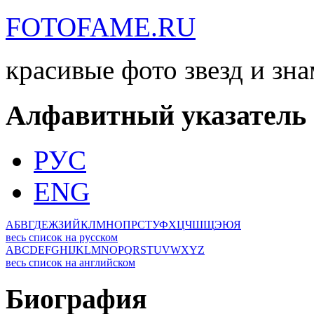
FOTOFAME.RU
красивые фото звезд и зн
Алфавитный указатель
РУС
ENG
А
Б
В
Г
Д
Е
Ж
З
И
Й
К
Л
М
Н
О
П
Р
С
Т
У
Ф
Х
Ц
Ч
Ш
Щ
Э
Ю
Я
весь список на русском
A
B
C
D
E
F
G
H
I
J
K
L
M
N
O
P
Q
R
S
T
U
V
W
X
Y
Z
весь список на английском
Биография