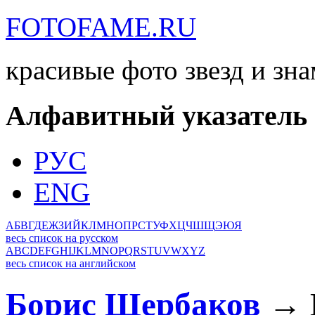
FOTOFAME.RU
красивые фото звезд и зн
Алфавитный указатель
РУС
ENG
А
Б
В
Г
Д
Е
Ж
З
И
Й
К
Л
М
Н
О
П
Р
С
Т
У
Ф
Х
Ц
Ч
Ш
Щ
Э
Ю
Я
весь список на русском
A
B
C
D
E
F
G
H
I
J
K
L
M
N
O
P
Q
R
S
T
U
V
W
X
Y
Z
весь список на английском
Борис Щербаков
→ Б