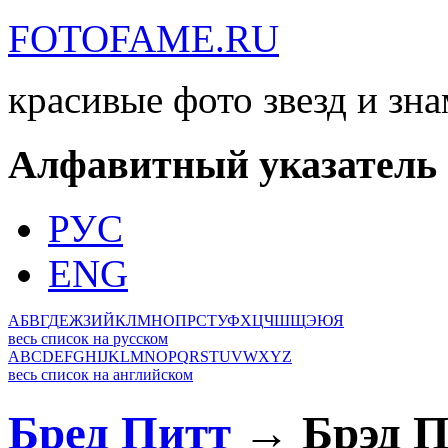
FOTOFAME.RU
красивые фото звезд и зн
Алфавитный указатель
РУС
ENG
А
Б
В
Г
Д
Е
Ж
З
И
Й
К
Л
М
Н
О
П
Р
С
Т
У
Ф
Х
Ц
Ч
Ш
Щ
Э
Ю
Я
весь список на русском
A
B
C
D
E
F
G
H
I
J
K
L
M
N
O
P
Q
R
S
T
U
V
W
X
Y
Z
весь список на английском
Бред Питт
→ Брэд П