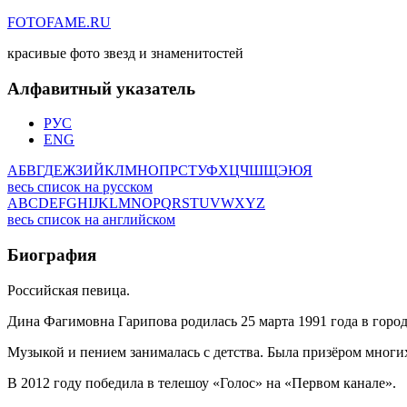
FOTOFAME.RU
красивые фото звезд и знаменитостей
Алфавитный указатель
РУС
ENG
А
Б
В
Г
Д
Е
Ж
З
И
Й
К
Л
М
Н
О
П
Р
С
Т
У
Ф
Х
Ц
Ч
Ш
Щ
Э
Ю
Я
весь список на русском
A
B
C
D
E
F
G
H
I
J
K
L
M
N
O
P
Q
R
S
T
U
V
W
X
Y
Z
весь список на английском
Биография
Российская певица.
Дина Фагимовна Гарипова родилась 25 марта 1991 года в город
Музыкой и пением занималась с детства. Была призёром многи
В 2012 году победила в телешоу «Голос» на «Первом канале».