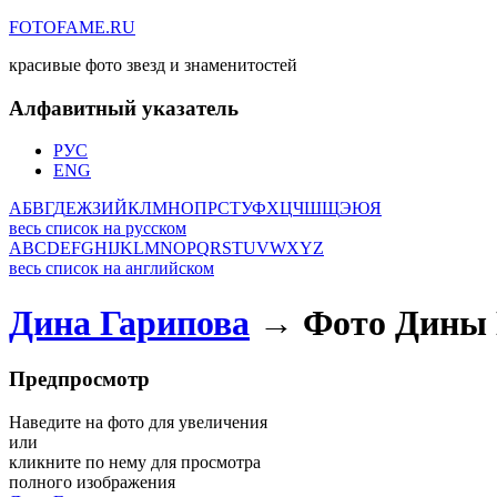
FOTOFAME.RU
красивые фото звезд и знаменитостей
Алфавитный указатель
РУС
ENG
А
Б
В
Г
Д
Е
Ж
З
И
Й
К
Л
М
Н
О
П
Р
С
Т
У
Ф
Х
Ц
Ч
Ш
Щ
Э
Ю
Я
весь список на русском
A
B
C
D
E
F
G
H
I
J
K
L
M
N
O
P
Q
R
S
T
U
V
W
X
Y
Z
весь список на английском
Дина Гарипова
→ Фото Дины 
Предпросмотр
Наведите на фото для увеличения
или
кликните по нему для просмотра
полного изображения