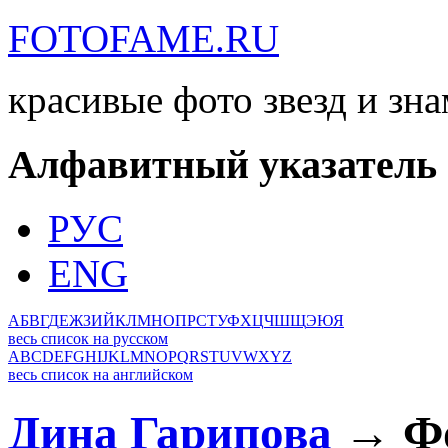
FOTOFAME.RU
красивые фото звезд и зн
Алфавитный указатель
РУС
ENG
А
Б
В
Г
Д
Е
Ж
З
И
Й
К
Л
М
Н
О
П
Р
С
Т
У
Ф
Х
Ц
Ч
Ш
Щ
Э
Ю
Я
весь список на русском
A
B
C
D
E
F
G
H
I
J
K
L
M
N
O
P
Q
R
S
T
U
V
W
X
Y
Z
весь список на английском
Дина Гарипова
→ Фо