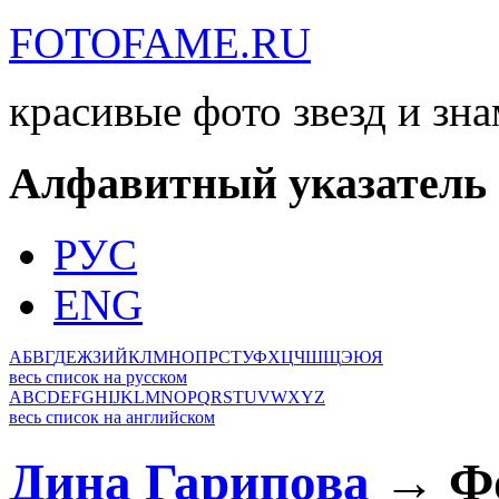
FOTOFAME.RU
красивые фото звезд и зн
Алфавитный указатель
РУС
ENG
А
Б
В
Г
Д
Е
Ж
З
И
Й
К
Л
М
Н
О
П
Р
С
Т
У
Ф
Х
Ц
Ч
Ш
Щ
Э
Ю
Я
весь список на русском
A
B
C
D
E
F
G
H
I
J
K
L
M
N
O
P
Q
R
S
T
U
V
W
X
Y
Z
весь список на английском
Дина Гарипова
→ Фо