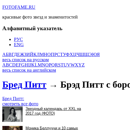
FOTOFAME.RU
красивые фото звезд и знаменитостей
Алфавитный указатель
РУС
ENG
А
Б
В
Г
Д
Е
Ж
З
И
Й
К
Л
М
Н
О
П
Р
С
Т
У
Ф
Х
Ц
Ч
Ш
Щ
Э
Ю
Я
весь список на русском
A
B
C
D
E
F
G
H
I
J
K
L
M
N
O
P
Q
R
S
T
U
V
W
X
Y
Z
весь список на английском
Бред Питт
→ Брэд Питт с бор
Бред Питт:
смотреть все фото