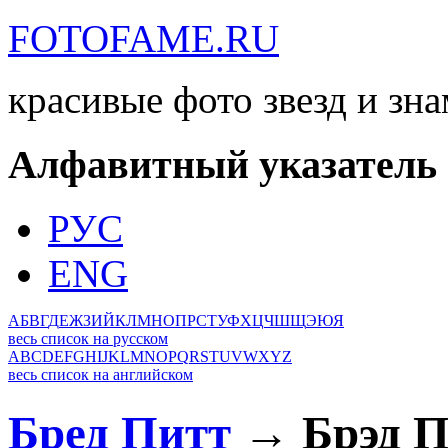
FOTOFAME.RU
красивые фото звезд и зн
Алфавитный указатель
РУС
ENG
А
Б
В
Г
Д
Е
Ж
З
И
Й
К
Л
М
Н
О
П
Р
С
Т
У
Ф
Х
Ц
Ч
Ш
Щ
Э
Ю
Я
весь список на русском
A
B
C
D
E
F
G
H
I
J
K
L
M
N
O
P
Q
R
S
T
U
V
W
X
Y
Z
весь список на английском
Бред Питт
→ Брэд П