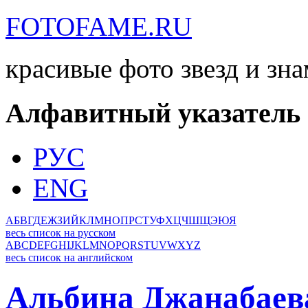
FOTOFAME.RU
красивые фото звезд и зн
Алфавитный указатель
РУС
ENG
А
Б
В
Г
Д
Е
Ж
З
И
Й
К
Л
М
Н
О
П
Р
С
Т
У
Ф
Х
Ц
Ч
Ш
Щ
Э
Ю
Я
весь список на русском
A
B
C
D
E
F
G
H
I
J
K
L
M
N
O
P
Q
R
S
T
U
V
W
X
Y
Z
весь список на английском
Альбина Джанабаев