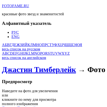
FOTOFAME.RU
красивые фото звезд и знаменитостей
Алфавитный указатель
РУС
ENG
А
Б
В
Г
Д
Е
Ж
З
И
Й
К
Л
М
Н
О
П
Р
С
Т
У
Ф
Х
Ц
Ч
Ш
Щ
Э
Ю
Я
весь список на русском
A
B
C
D
E
F
G
H
I
J
K
L
M
N
O
P
Q
R
S
T
U
V
W
X
Y
Z
весь список на английском
Джастин Тимберлейк
→ Фото 
Предпросмотр
Наведите на фото для увеличения
или
кликните по нему для просмотра
полного изображения