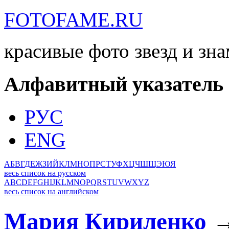
FOTOFAME.RU
красивые фото звезд и зн
Алфавитный указатель
РУС
ENG
А
Б
В
Г
Д
Е
Ж
З
И
Й
К
Л
М
Н
О
П
Р
С
Т
У
Ф
Х
Ц
Ч
Ш
Щ
Э
Ю
Я
весь список на русском
A
B
C
D
E
F
G
H
I
J
K
L
M
N
O
P
Q
R
S
T
U
V
W
X
Y
Z
весь список на английском
Мария Кириленко
→