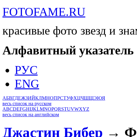
FOTOFAME.RU
красивые фото звезд и зн
Алфавитный указатель
РУС
ENG
А
Б
В
Г
Д
Е
Ж
З
И
Й
К
Л
М
Н
О
П
Р
С
Т
У
Ф
Х
Ц
Ч
Ш
Щ
Э
Ю
Я
весь список на русском
A
B
C
D
E
F
G
H
I
J
K
L
M
N
O
P
Q
R
S
T
U
V
W
X
Y
Z
весь список на английском
Джастин Бибер
→ Фо