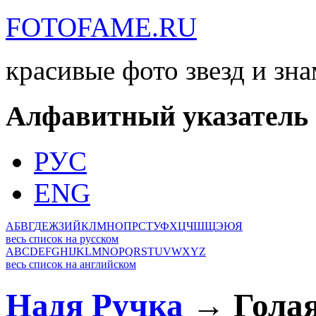
FOTOFAME.RU
красивые фото звезд и зн
Алфавитный указатель
РУС
ENG
А
Б
В
Г
Д
Е
Ж
З
И
Й
К
Л
М
Н
О
П
Р
С
Т
У
Ф
Х
Ц
Ч
Ш
Щ
Э
Ю
Я
весь список на русском
A
B
C
D
E
F
G
H
I
J
K
L
M
N
O
P
Q
R
S
T
U
V
W
X
Y
Z
весь список на английском
Надя Ручка
→ Голая