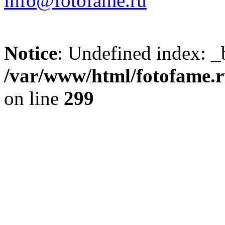
info@fotofame.ru
Notice
: Undefined index: _
/var/www/html/fotofame.ru
on line
299