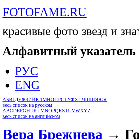
FOTOFAME.RU
красивые фото звезд и зн
Алфавитный указатель
РУС
ENG
А
Б
В
Г
Д
Е
Ж
З
И
Й
К
Л
М
Н
О
П
Р
С
Т
У
Ф
Х
Ц
Ч
Ш
Щ
Э
Ю
Я
весь список на русском
A
B
C
D
E
F
G
H
I
J
K
L
M
N
O
P
Q
R
S
T
U
V
W
X
Y
Z
весь список на английском
Вера Брежнева
→ Го