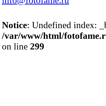
info@fotofame.ru
Notice
: Undefined index: _
/var/www/html/fotofame.ru
on line
299