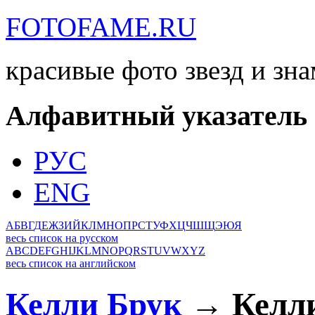
FOTOFAME.RU
красивые фото звезд и зн
Алфавитный указатель
РУС
ENG
А
Б
В
Г
Д
Е
Ж
З
И
Й
К
Л
М
Н
О
П
Р
С
Т
У
Ф
Х
Ц
Ч
Ш
Щ
Э
Ю
Я
весь список на русском
A
B
C
D
E
F
G
H
I
J
K
L
M
N
O
P
Q
R
S
T
U
V
W
X
Y
Z
весь список на английском
Келли Брук
→ Келли