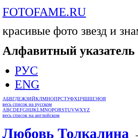
FOTOFAME.RU
красивые фото звезд и зн
Алфавитный указатель
РУС
ENG
А
Б
В
Г
Д
Е
Ж
З
И
Й
К
Л
М
Н
О
П
Р
С
Т
У
Ф
Х
Ц
Ч
Ш
Щ
Э
Ю
Я
весь список на русском
A
B
C
D
E
F
G
H
I
J
K
L
M
N
O
P
Q
R
S
T
U
V
W
X
Y
Z
весь список на английском
Любовь Толкалина
→