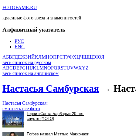
FOTOFAME.RU
красивые фото звезд и знаменитостей
Алфавитный указатель
РУС
ENG
А
Б
В
Г
Д
Е
Ж
З
И
Й
К
Л
М
Н
О
П
Р
С
Т
У
Ф
Х
Ц
Ч
Ш
Щ
Э
Ю
Я
весь список на русском
A
B
C
D
E
F
G
H
I
J
K
L
M
N
O
P
Q
R
S
T
U
V
W
X
Y
Z
весь список на английском
Настасья Самбурская
→ Наста
Настасья Самбурская:
смотреть все фото