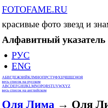
FOTOFAME.RU
красивые фото звезд и зн
Алфавитный указатель
РУС
ENG
А
Б
В
Г
Д
Е
Ж
З
И
Й
К
Л
М
Н
О
П
Р
С
Т
У
Ф
Х
Ц
Ч
Ш
Щ
Э
Ю
Я
весь список на русском
A
B
C
D
E
F
G
H
I
J
K
L
M
N
O
P
Q
R
S
T
U
V
W
X
Y
Z
весь список на английском
Оля Лима
→ Оля Ли