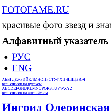
FOTOFAME.RU
красивые фото звезд и зн
Алфавитный указатель
РУС
ENG
А
Б
В
Г
Д
Е
Ж
З
И
Й
К
Л
М
Н
О
П
Р
С
Т
У
Ф
Х
Ц
Ч
Ш
Щ
Э
Ю
Я
весь список на русском
A
B
C
D
E
F
G
H
I
J
K
L
M
N
O
P
Q
R
S
T
U
V
W
X
Y
Z
весь список на английском
Ингрид Олеринская