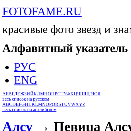
FOTOFAME.RU
красивые фото звезд и зн
Алфавитный указатель
РУС
ENG
А
Б
В
Г
Д
Е
Ж
З
И
Й
К
Л
М
Н
О
П
Р
С
Т
У
Ф
Х
Ц
Ч
Ш
Щ
Э
Ю
Я
весь список на русском
A
B
C
D
E
F
G
H
I
J
K
L
M
N
O
P
Q
R
S
T
U
V
W
X
Y
Z
весь список на английском
Алсу
→ Певица Алс