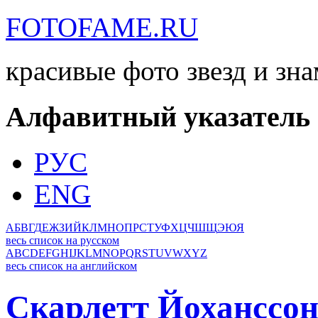
FOTOFAME.RU
красивые фото звезд и зн
Алфавитный указатель
РУС
ENG
А
Б
В
Г
Д
Е
Ж
З
И
Й
К
Л
М
Н
О
П
Р
С
Т
У
Ф
Х
Ц
Ч
Ш
Щ
Э
Ю
Я
весь список на русском
A
B
C
D
E
F
G
H
I
J
K
L
M
N
O
P
Q
R
S
T
U
V
W
X
Y
Z
весь список на английском
Скарлетт Йоханссо